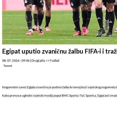
Egipat uputio zvaničnu žalbu FIFA-i i traž
08. 07. 2026 - 09:46
|
Drugi pišu
>>
Fudbal
Tweet
Nogometni savez Egipta zvanično je podnio žalbu krovnoj kući svjetskog nogometa (FI
Kako prenose ugledni svjetski mediji poput RMC Sporta i TyC Sportsa, Egipćani smatraju