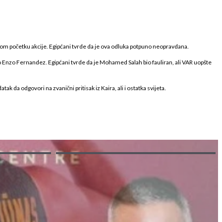
samom početku akcije. Egipćani tvrde da je ova odluka potpuno neopravdana.
o Enzo Fernandez. Egipćani tvrde da je Mohamed Salah bio fauliran, ali VAR uopšte
a odgovori na zvanični pritisak iz Kaira, ali i ostatka svijeta.