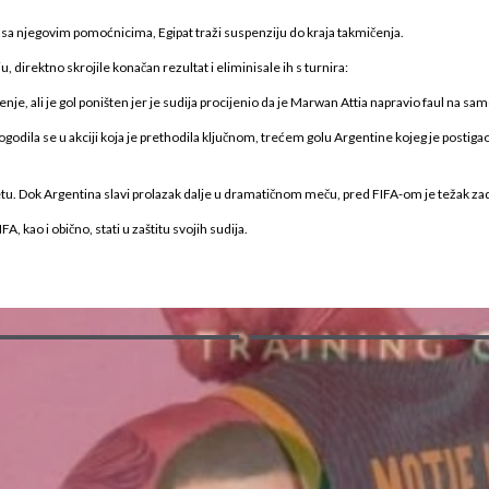
 sa njegovim pomoćnicima, Egipat traži suspenziju do kraja takmičenja.
, direktno skrojile konačan rezultat i eliminisale ih s turnira:
nje, ali je gol poništen jer je sudija procijenio da je Marwan Attia napravio faul na 
odila se u akciji koja je prethodila ključnom, trećem golu Argentine kojeg je postiga
k Argentina slavi prolazak dalje u dramatičnom meču, pred FIFA-om je težak zadatak d
FA, kao i obično, stati u zaštitu svojih sudija.