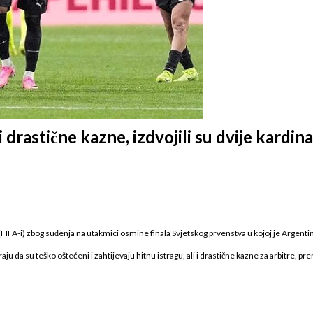
i drastične kazne, izdvojili su dvije kardin
FA-i) zbog suđenja na utakmici osmine finala Svjetskog prvenstva u kojoj je Argentin
 da su teško oštećeni i zahtijevaju hitnu istragu, ali i drastične kazne za arbitre, pren