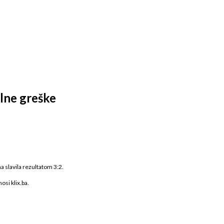
alne greške
a slavila rezultatom 3:2.
osi klix.ba.