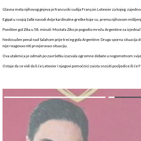
Glavna meta njihovog gnjeva je francuski sudija François Letexier za kojeg, zajedno
Egipat u svojoj žalbi navodi dvije kardinalne greške koje su, prema njihovom mišljenju
Poništen gol Zika u 58. minuti: Mostafa Ziko je pogodio mrežu Argentine za izjednače
Nedosuđen penal nad Salahom prije trećeg gola Argentine: Druga sporna situacija dog
nije reagovao niti provjeravao situaciju.
Ova utakmica je odmah po završetku izazvala ogromne debate u nogometnom svijetu. Do
Ostaje da se vidi da li će Letexier i njegovi pomoćnici zaista snositi posljedice ili će FI