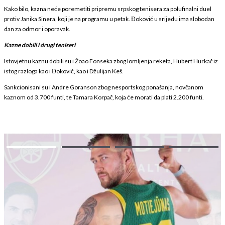
Kako bilo, kazna neće poremetiti pripremu srpskog tenisera za polufinalni duel
protiv Janika Sinera, koji je na programu u petak. Đoković u srijedu ima slobodan
dan za odmor i oporavak.
Kazne dobili i drugi teniseri
Istovjetnu kaznu dobili su i Žoao Fonseka zbog lomljenja reketa, Hubert Hurkač iz
istog razloga kao i Đoković, kao i Džulijan Keš.
Sankcionisani su i Andre Goranson zbog nesportskog ponašanja, novčanom
kaznom od 3.700 funti, te Tamara Korpač, koja će morati da plati 2.200 funti.