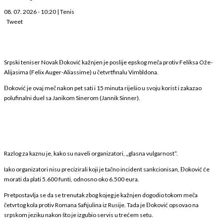
08. 07. 2026 - 10:20
|
Tenis
Tweet
Srpski teniser Novak Đoković kažnjen je poslije epskog meča protiv Feliksa Ože-
Alijasima (Felix Auger-Aliassime) u četvrtfinalu Vimbldona.
Đoković je ovaj meč nakon pet sati i 15 minuta riješio u svoju korist i zakazao
polufinalni duel sa Janikom Sinerom (Jannik Sinner).
Razlog za kaznu je, kako su naveli organizatori, „glasna vulgarnost“.
Iako organizatori nisu precizirali koji je tačno incident sankcionisan, Đoković će
morati da plati 5.600 funti, odnosno oko 6.500 eura.
Pretpostavlja se da se trenutak zbog kojeg je kažnjen dogodio tokom meča
četvrtog kola protiv Romana Safijulina iz Rusije. Tada je Đoković opsovao na
srpskom jeziku nakon što je izgubio servis u trećem setu.