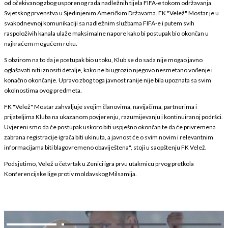
od očekivanog zbog usporenog rada nadležnih tijela FIFA-e tokom održavanja
Svjetskog prvenstva u Sjedinjenim Američkim Državama. FK "Velež" Mostar je u
svakodnevnoj komunikaciji sa nadležnim službama FIFA-e i putem svih
raspoloživih kanala ulaže maksimalne napore kako bi postupak bio okončan u
najkraćem mogućem roku.
S obzirom na to da je postupak bio u toku, Klub se do sada nije mogao javno
oglašavati niti iznositi detalje, kako ne bi ugrozio njegovo nesmetano vođenje i
konačno okončanje. Upravo zbog toga javnost ranije nije bila upoznata sa svim
okolnostima ovog predmeta.
FK "Velež" Mostar zahvaljuje svojim članovima, navijačima, partnerima i
prijateljima Kluba na ukazanom povjerenju, razumijevanju i kontinuiranoj podršci.
Uvjereni smo da će postupak uskoro biti uspješno okončan te da će privremena
zabrana registracije igrača biti ukinuta, a javnost će o svim novim i relevantnim
informacijama biti blagovremeno obaviještena", stoji u saopštenju FK Velež.
Podsjetimo, Velež u četvrtak u Zenici igra prvu utakmicu prvog pretkola
Konferencijske lige protiv moldavskog Milsamija.