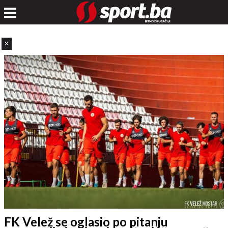
✕
FK Velež se oglasio po pitanju