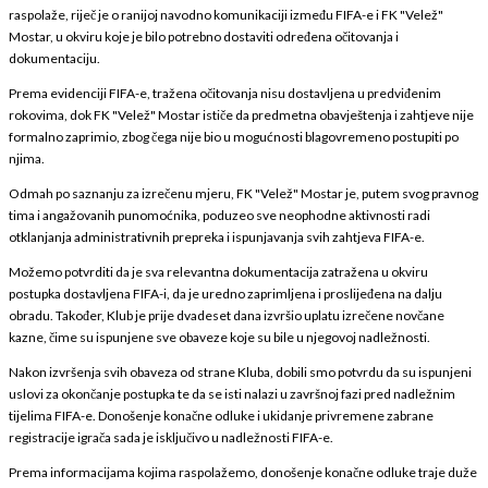
raspolaže, riječ je o ranijoj navodno komunikaciji između FIFA-e i FK "Velež"
Mostar, u okviru koje je bilo potrebno dostaviti određena očitovanja i
dokumentaciju.
Prema evidenciji FIFA-e, tražena očitovanja nisu dostavljena u predviđenim
rokovima, dok FK "Velež" Mostar ističe da predmetna obavještenja i zahtjeve nije
formalno zaprimio, zbog čega nije bio u mogućnosti blagovremeno postupiti po
njima.
Odmah po saznanju za izrečenu mjeru, FK "Velež" Mostar je, putem svog pravnog
tima i angažovanih punomoćnika, poduzeo sve neophodne aktivnosti radi
otklanjanja administrativnih prepreka i ispunjavanja svih zahtjeva FIFA-e.
Možemo potvrditi da je sva relevantna dokumentacija zatražena u okviru
postupka dostavljena FIFA-i, da je uredno zaprimljena i proslijeđena na dalju
obradu. Također, Klub je prije dvadeset dana izvršio uplatu izrečene novčane
kazne, čime su ispunjene sve obaveze koje su bile u njegovoj nadležnosti.
Nakon izvršenja svih obaveza od strane Kluba, dobili smo potvrdu da su ispunjeni
uslovi za okončanje postupka te da se isti nalazi u završnoj fazi pred nadležnim
tijelima FIFA-e. Donošenje konačne odluke i ukidanje privremene zabrane
registracije igrača sada je isključivo u nadležnosti FIFA-e.
Prema informacijama kojima raspolažemo, donošenje konačne odluke traje duže