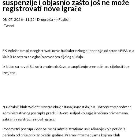
suspenzije i objasnio zašto još ne može
registrovati nove igrače
08. 07. 2026 - 11:55
|
Drugi pišu
>>
Fudbal
Tweet
FK Velež ne može registrovati nove fudbalere zbog suspenzije od strane FIFA-e, a
klub iz Mostara se oglasio povodom cijelog slučaja.
Iz kluba su naveli šta se trenutno dešava, a saopštenje prenosimo u cijelosti bez
izmjena.
"Fudbalski klub "Velež" Mostar obavještava javnost da je Klub trenutno predmet
administrativnog postupka pred FIFA-om, usljed kojeg je izrečena privremena
zabrana registracije novih igrača.
Predmetni postupak odnosi se na administrativno usklađivanje koje potiče iz
perioda od prije približno četiri godine. Prema informacijama kojima Klub