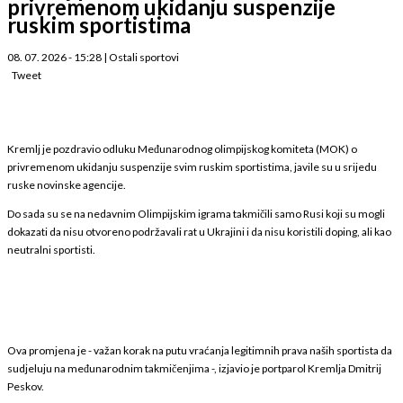
privremenom ukidanju suspenzije
ruskim sportistima
08. 07. 2026 - 15:28
|
Ostali sportovi
Tweet
Kremlj je pozdravio odluku Međunarodnog olimpijskog komiteta (MOK) o
privremenom ukidanju suspenzije svim ruskim sportistima, javile su u srijedu
ruske novinske agencije.
Do sada su se na nedavnim Olimpijskim igrama takmičili samo Rusi koji su mogli
dokazati da nisu otvoreno podržavali rat u Ukrajini i da nisu koristili doping, ali kao
neutralni sportisti.
Ova promjena je - važan korak na putu vraćanja legitimnih prava naših sportista da
sudjeluju na međunarodnim takmičenjima -, izjavio je portparol Kremlja Dmitrij
Peskov.