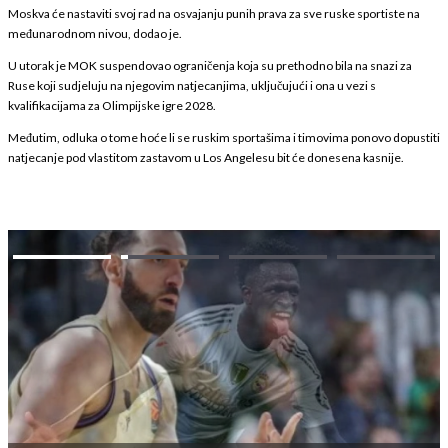
Moskva će nastaviti svoj rad na osvajanju punih prava za sve ruske sportiste na
međunarodnom nivou, dodao je.
U utorak je MOK suspendovao ograničenja koja su prethodno bila na snazi ​​za
Ruse koji sudjeluju na njegovim natjecanjima, uključujući i ona u vezi s
kvalifikacijama za Olimpijske igre 2028.
Međutim, odluka o tome hoće li se ruskim sportašima i timovima ponovo dopustiti
natjecanje pod vlastitom zastavom u Los Angelesu bit će donesena kasnije.