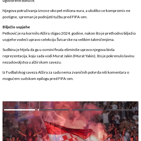
ugovorene bonuse.
Njegova potraživanja iznose oko pet miliona eura, a ukoliko se kompromis ne
postigne, spreman je podnijeti tužbu pred FIFA-om.
Bilježio uspjehe
Petković je na kormilo Alžira stigao 2024. godine, nakon što je prethodno bilježio
uspjehe vodeći upravo selekciju Švicarske na velikim takmičenjima.
Sudbina je htjela da ga u osmini finala eliminiše upravo njegova bivša
reprezentacija, koju sada vodi Murat Jakin (Murat Yakin), što je pokrenulo lavinu
nezadovoljstva u alžirskom savezu.
Iz Fudbalskog saveza Alžira za sada nema zvaničnih potvrda niti komentara o
mogućem sudskom epilogu pred FIFA-om.