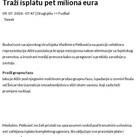
Traži isplatu pet miliona eura
09. 07. 2026 - 07:47
|
Drugi pišu
>>
Fudbal
Tweet
Budućnost sarajevskog stručnjaka Vladimira Petkovića na poziciji selektora
reprezentacije Alžira postala je krajnje neizvjesna nakon eliminacije sa Svjetskog
prvenstva, a inostrani mediji prenose kako su pregovori o prekidu saradnje u
zastoju.
Prošli grupnu fazu
Iako je Alžir pod njegovim vodstvom prošao grupnu fazu, ispadanje u osmini finala
od Švicarske izazvalo je nezadovoljstvo u alžirskom savezu, koji sada teži
promjeni na klupi.
Međutim, Petković ne želi pristati na sporazumni raskid pod trenutnim uslovima,
već zahtijeva isplatu kompletnog ugovora, što uključuje sve preostale plate i