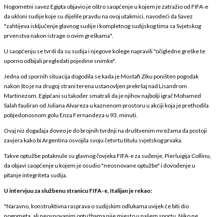
Nogometni savez Egipta objavio je oštro saopćenje u kojem je zatražio od FIFA-e
da ukloni sudije koje su dijelile pravdu na ovoj utakmici, navodeći da Savez
"zahtijeva isključenje glavnog sudije i kompletnog sudijskog tima sa Svjetskog
prvenstva nakon istrage o ovim greškama".
U saopćenju se tvrdi da su sudija i njegove kolege napravili "očigledne greške te
uporno odbijali pregledati pojedine snimke".
Jedna od spornih situacija dogodila se kada je Mostafi Ziku poništen pogodak
nakon što je na drugoj strani terena ustanovljen prekršaj nad Lisandrom
Martinezom. Egipćani su također smatrali da je njihov najbolji igrač Mohamed
Salah fauliran od Juliana Alvareza u kaznenom prostoru u akciji koja je prethodila
pobjedonosnom golu Enza Fernandeza u 93. minuti.
Ovaj niz događaja doveo je do brojnih tvrdnji na društvenim mrežama da postoji
zavjera kako bi Argentina osvojila svoju četvrtu titulu svjetskog prvaka.
Takve optužbe potaknule su glavnog čovjeka FIFA-e za suđenje, Pierluigija Collinu,
da objavi saopćenje u kojem je osudio "neosnovane optužbe" i dovođenje u
pitanje integriteta sudija.
U intervjuu za službenu stranicu FIFA-e, Italijan je rekao:
"Naravno, konstruktivna rasprava o sudijskim odlukama uvijek će biti dio
nogometa, ali neosnovanim optužbama nije mjesto u našem sportu. Niko ne