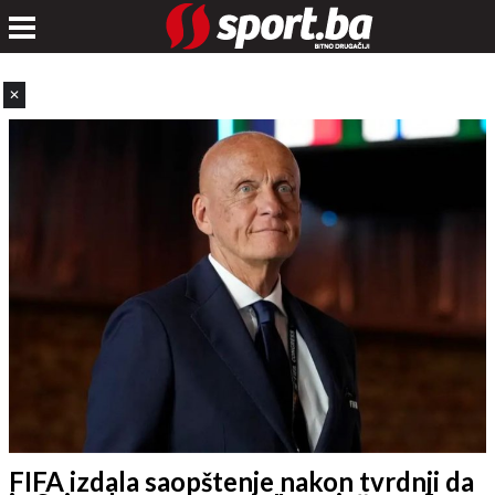
✕
FIFA izdala saopštenje nakon tvrdnji da