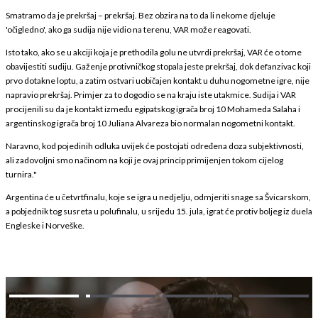
Smatramo da je prekršaj – prekršaj. Bez obzira na to da li nekome djeluje
'očigledno', ako ga sudija nije vidio na terenu, VAR može reagovati.
Isto tako, ako se u akciji koja je prethodila golu ne utvrdi prekršaj, VAR će o tome
obavijestiti sudiju. Gaženje protivničkog stopala jeste prekršaj, dok defanzivac koji
prvo dotakne loptu, a zatim ostvari uobičajen kontakt u duhu nogometne igre, nije
napravio prekršaj. Primjer za to dogodio se na kraju iste utakmice. Sudija i VAR
procijenili su da je kontakt između egipatskog igrača broj 10 Mohameda Salaha i
argentinskog igrača broj 10 Juliana Alvareza bio normalan nogometni kontakt.
Naravno, kod pojedinih odluka uvijek će postojati određena doza subjektivnosti,
ali zadovoljni smo načinom na koji je ovaj princip primijenjen tokom cijelog
turnira."
Argentina će u četvrtfinalu, koje se igra u nedjelju, odmjeriti snage sa Švicarskom,
a pobjednik tog susreta u polufinalu, u srijedu 15. jula, igrat će protiv boljeg iz duela
Engleske i Norveške.