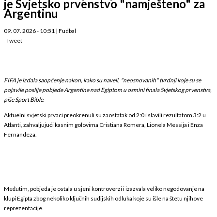
je Svjetsko prvenstvo "namješteno" za
Argentinu
09. 07. 2026 - 10:51
|
Fudbal
Tweet
FIFA je izdala saopćenje nakon, kako su naveli, "neosnovanih" tvrdnji koje su se
pojavile poslije pobjede Argentine nad Egiptom u osmini finala Svjetskog prvenstva,
piše Sport Bible.
Aktuelni svjetski prvaci preokrenuli su zaostatak od 2:0 i slavili rezultatom 3:2 u
Atlanti, zahvaljujući kasnim golovima Cristiana Romera, Lionela Messija i Enza
Fernandeza.
Međutim, pobjeda je ostala u sjeni kontroverzi i izazvala veliko negodovanje na
klupi Egipta zbog nekoliko ključnih sudijskih odluka koje su išle na štetu njihove
reprezentacije.