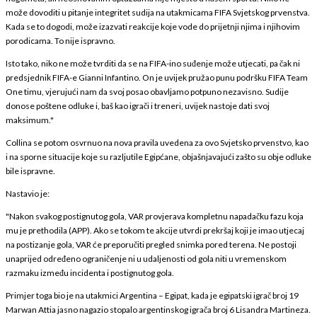
može dovoditi u pitanje integritet sudija na utakmicama FIFA Svjetskog prvenstva.
Kada se to dogodi, može izazvati reakcije koje vode do prijetnji njima i njihovim
porodicama. To nije ispravno.
Isto tako, niko ne može tvrditi da se na FIFA-ino suđenje može utjecati, pa čak ni
predsjednik FIFA-e Gianni Infantino. On je uvijek pružao punu podršku FIFA Team
One timu, vjerujući nam da svoj posao obavljamo potpuno nezavisno. Sudije
donose poštene odluke i, baš kao igrači i treneri, uvijek nastoje dati svoj
maksimum."
Collina se potom osvrnuo na nova pravila uvedena za ovo Svjetsko prvenstvo, kao
i na sporne situacije koje su razljutile Egipćane, objašnjavajući zašto su obje odluke
bile ispravne.
Nastavio je:
"Nakon svakog postignutog gola, VAR provjerava kompletnu napadačku fazu koja
mu je prethodila (APP). Ako se tokom te akcije utvrdi prekršaj koji je imao utjecaj
na postizanje gola, VAR će preporučiti pregled snimka pored terena. Ne postoji
unaprijed određeno ograničenje ni u udaljenosti od gola niti u vremenskom
razmaku između incidenta i postignutog gola.
Primjer toga bio je na utakmici Argentina – Egipat, kada je egipatski igrač broj 19
Marwan Attia jasno nagazio stopalo argentinskog igrača broj 6 Lisandra Martineza.