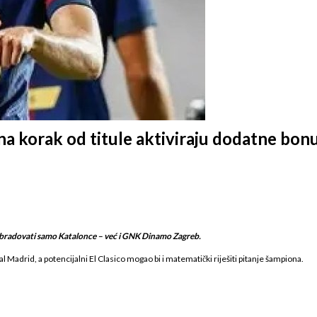
a korak od titule aktiviraju dodatne bon
 obradovati samo Katalonce – već i GNK Dinamo Zagreb.
 Madrid, a potencijalni El Clasico mogao bi i matematički riješiti pitanje šampiona.