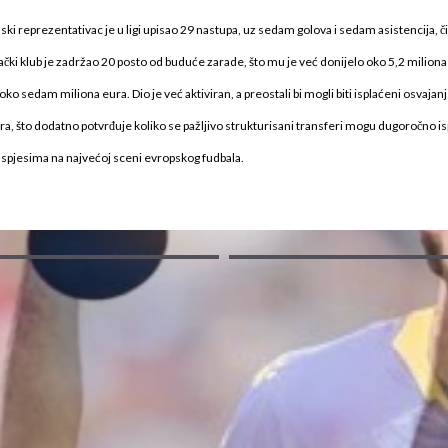
ski reprezentativac je u ligi upisao 29 nastupa, uz sedam golova i sedam asistencija, či
ački klub je zadržao 20 posto od buduće zarade, što mu je već donijelo oko 5,2 miliona 
o sedam miliona eura. Dio je već aktiviran, a preostali bi mogli biti isplaćeni osvajanj
, što dodatno potvrđuje koliko se pažljivo strukturisani transferi mogu dugoročno ispl
uspjesima na najvećoj sceni evropskog fudbala.