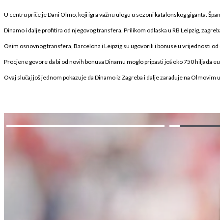
U centru priče je Dani Olmo, koji igra važnu ulogu u sezoni katalonskog giganta. Špan
Dinamo i dalje profitira od njegovog transfera. Prilikom odlaska u RB Leipzig, zagreb
Osim osnovnog transfera, Barcelona i Leipzig su ugovorili i bonuse u vrijednosti od ok
Procjene govore da bi od novih bonusa Dinamu moglo pripasti još oko 750 hiljada eura
Ovaj slučaj još jednom pokazuje da Dinamo iz Zagreba i dalje zarađuje na Olmovim 