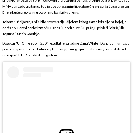
privuklo je to što su svi bili odjeveni u elegantna odijela, što nije čest prizor kada su
MMA zvijezde u pitanju. Sve je dodatno zanimljivo zbog činjenice da će se prostor
Bijele kuće pretvoriti u otvorenu borilačku arenu.
Tokom sučeljavanja nije bilo provokacija, dijelom i zbog same lokacije na kojoj je
održano. Pored borbe između Ganea i Pereire, veliku pažnju privlači i okršaj Ilia
Topuria i Justin Gaethje.
Događaj “UFC Freedom 250” rezultat je saradnje Dana White i Donalda Trumpa, a
prema najavama i marketinškoj kampanji, mnogi vjeruju da bi mogao postati jedan
od najvećih UFC spektakala godine.