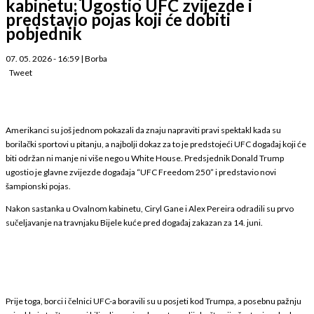
kabinetu: Ugostio UFC zvijezde i
predstavio pojas koji će dobiti
pobjednik
07. 05. 2026 - 16:59
|
Borba
Tweet
Amerikanci su još jednom pokazali da znaju napraviti pravi spektakl kada su
borilački sportovi u pitanju, a najbolji dokaz za to je predstojeći UFC događaj koji će
biti održan ni manje ni više nego u White House. Predsjednik Donald Trump
ugostio je glavne zvijezde događaja “UFC Freedom 250” i predstavio novi
šampionski pojas.
Nakon sastanka u Ovalnom kabinetu, Ciryl Gane i Alex Pereira odradili su prvo
sučeljavanje na travnjaku Bijele kuće pred događaj zakazan za 14. juni.
Prije toga, borci i čelnici UFC-a boravili su u posjeti kod Trumpa, a posebnu pažnju