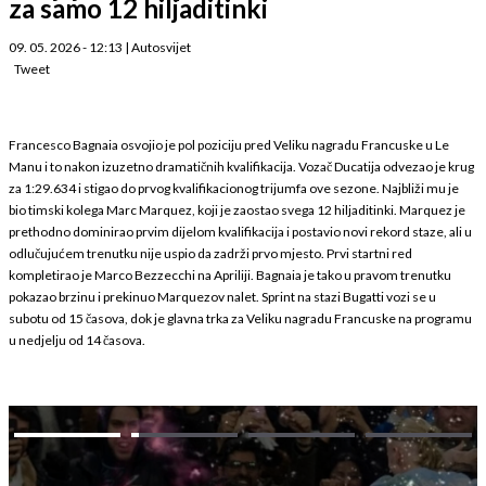
za samo 12 hiljaditinki
09. 05. 2026 - 12:13
|
Autosvijet
Tweet
Francesco Bagnaia osvojio je pol poziciju pred Veliku nagradu Francuske u Le
Manu i to nakon izuzetno dramatičnih kvalifikacija. Vozač Ducatija odvezao je krug
za 1:29.634 i stigao do prvog kvalifikacionog trijumfa ove sezone. Najbliži mu je
bio timski kolega Marc Marquez, koji je zaostao svega 12 hiljaditinki. Marquez je
prethodno dominirao prvim dijelom kvalifikacija i postavio novi rekord staze, ali u
odlučujućem trenutku nije uspio da zadrži prvo mjesto. Prvi startni red
kompletirao je Marco Bezzecchi na Apriliji. Bagnaia je tako u pravom trenutku
pokazao brzinu i prekinuo Marquezov nalet. Sprint na stazi Bugatti vozi se u
subotu od 15 časova, dok je glavna trka za Veliku nagradu Francuske na programu
u nedjelju od 14 časova.