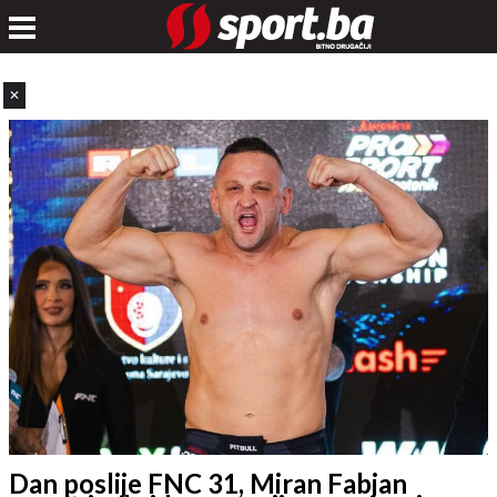
✕
Dan poslije FNC 31, Miran Fabjan