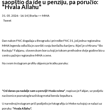
saopštio da ide u penziju, pa poručio:
"Hvala Allahu"
31. 05. 2026 - 16:14
|
Borba
>>
MMA
Tweet
Dan nakon FNC događaja u Beogradu i priredbe FNC 31, još jedna regionalna
MMA legenda odlučila je završiti svoju borilačku karijeru. Riječ je o Miranu "Slo
Rockyju" Fabjanu, slovenskom borcu koji je tokom prethodne dvije godine bio u
centru pažnje regionalne MMA scene.
Na svom Instagram profilu objavio je kratku poruku:
"Od danas pa nadalje sam u penziji! Hvala svima"
, napisao je Fabjan, uz podjelu
naslovnice poznatog brazilskog metal benda Sepultura.
U narednoj Instagram priči podijelio je fotografiju iz Meke na kojoj se nalazi uz
poruku:
"Hvala Allahu".