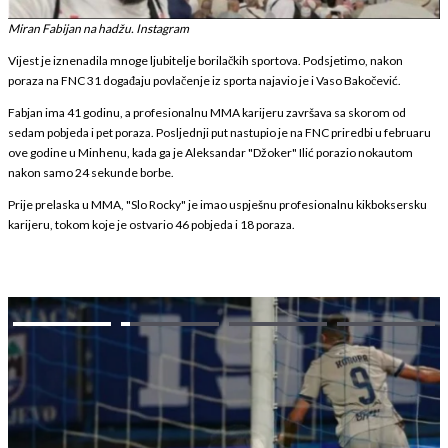
Miran Fabijan na hadžu. Instagram
Vijest je iznenadila mnoge ljubitelje borilačkih sportova. Podsjetimo, nakon
poraza na FNC 31 događaju povlačenje iz sporta najavio je i Vaso Bakočević.
Fabjan ima 41 godinu, a profesionalnu MMA karijeru završava sa skorom od
sedam pobjeda i pet poraza. Posljednji put nastupio je na FNC priredbi u februaru
ove godine u Minhenu, kada ga je Aleksandar "Džoker" Ilić porazio nokautom
nakon samo 24 sekunde borbe.
Prije prelaska u MMA, "Slo Rocky" je imao uspješnu profesionalnu kikboksersku
karijeru, tokom koje je ostvario 46 pobjeda i 18 poraza.