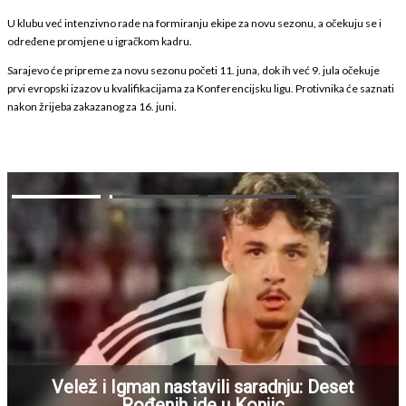
U klubu već intenzivno rade na formiranju ekipe za novu sezonu, a očekuju se i
određene promjene u igračkom kadru.
Sarajevo će pripreme za novu sezonu početi 11. juna, dok ih već 9. jula očekuje
prvi evropski izazov u kvalifikacijama za Konferencijsku ligu. Protivnika će saznati
nakon žrijeba zakazanog za 16. juni.
Velež i Igman nastavili saradnju: Deset
Rođenih ide u Konjic