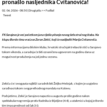
pronašlo nasljednika Cvitanovića!
02. 06. 2026 - 08:50
|
Drugi pišu
>>
Fudbal
Tweet
FK Sarajevo je već početkom juna riješio pitanje novog šefa stručnog štaba. Na
klupu Bordo tima vraća se Zoran Zekić, koji će naslijediti Marija Cvitanovića.
Prema informacijama bliskim klubu, hrvatski stručnjak trebao bi stići u Sarajevo
tokom vikenda, a saradnja će biti ozvaničena ugovorom na godinu dana uz
mogućnost produženja na još jednu sezonu.
Zekiću će i ovog puta najbliži saradnik biti Željko Mešnjak, s kojim je uspješno
sarađivao tokom svog prethodnog mandata na Koševu.
Podsjetimo, Zekić je Sarajevo napustio u augustu prošle godine nakon
spektakularnog remija protiv Radnika iz Bijeljine (4:4), u utakmici u kojoj je Bordo
tim imao prednost od čak 3:0.