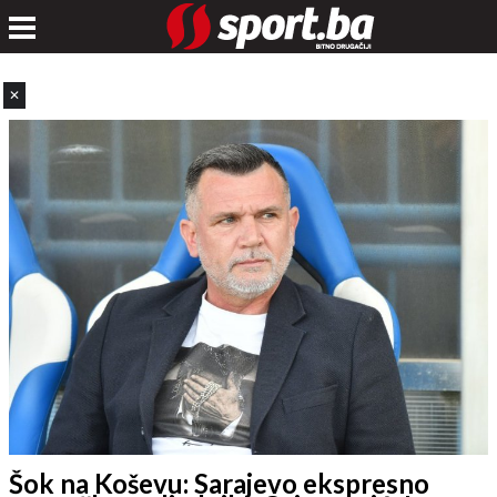
✕
Šok na Koševu: Sarajevo ekspresno