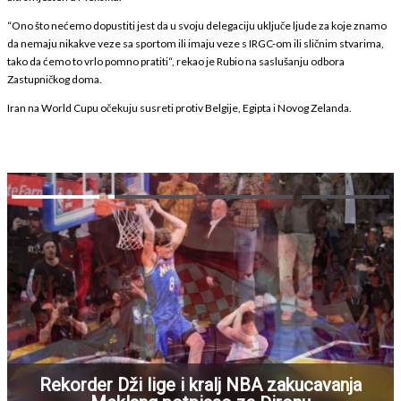
“Ono što nećemo dopustiti jest da u svoju delegaciju uključe ljude za koje znamo
da nemaju nikakve veze sa sportom ili imaju veze s IRGC-om ili sličnim stvarima,
tako da ćemo to vrlo pomno pratiti“, rekao je Rubio na saslušanju odbora
Zastupničkog doma.
Iran na World Cupu očekuju susreti protiv Belgije, Egipta i Novog Zelanda.
Rekorder Dži lige i kralj NBA zakucavanja