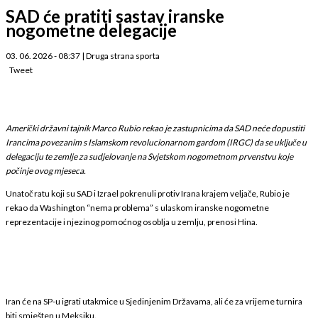
SAD će pratiti sastav iranske
nogometne delegacije
03. 06. 2026 - 08:37
|
Druga strana sporta
Tweet
Američki državni tajnik Marco Rubio rekao je zastupnicima da SAD neće dopustiti
Irancima povezanim s Islamskom revolucionarnom gardom (IRGC) da se uključe u
delegaciju te zemlje za sudjelovanje na Svjetskom nogometnom prvenstvu koje
počinje ovog mjeseca.
Unatoč ratu koji su SAD i Izrael pokrenuli protiv Irana krajem veljače, Rubio je
rekao da Washington “nema problema” s ulaskom iranske nogometne
reprezentacije i njezinog pomoćnog osoblja u zemlju, prenosi Hina.
Iran će na SP-u igrati utakmice u Sjedinjenim Državama, ali će za vrijeme turnira
biti smješten u Meksiku.