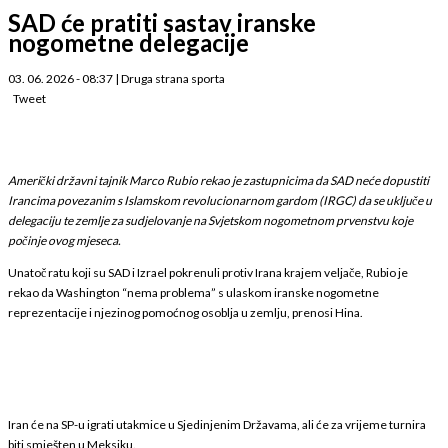
SAD će pratiti sastav iranske
nogometne delegacije
03. 06. 2026 - 08:37
|
Druga strana sporta
Tweet
Američki državni tajnik Marco Rubio rekao je zastupnicima da SAD neće dopustiti
Irancima povezanim s Islamskom revolucionarnom gardom (IRGC) da se uključe u
delegaciju te zemlje za sudjelovanje na Svjetskom nogometnom prvenstvu koje
počinje ovog mjeseca.
Unatoč ratu koji su SAD i Izrael pokrenuli protiv Irana krajem veljače, Rubio je
rekao da Washington “nema problema” s ulaskom iranske nogometne
reprezentacije i njezinog pomoćnog osoblja u zemlju, prenosi Hina.
Iran će na SP-u igrati utakmice u Sjedinjenim Državama, ali će za vrijeme turnira
biti smješten u Meksiku.