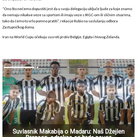
“Ono što nećemo dopustiti jest da u svoju delegaciju uključe ljude za koje znamo
da nemaju nikakve veze sa sportom ili imaju veze s IRGC-om ili sličnim stvarima,
tako da ćemo to vrlo pomno pratiti“, rekao je Rubio na saslušanju odbora
Zastupničkog doma.
Iran na World Cupu očekuju susreti protiv Belgije, Egipta i Novog Zelanda.
Suvlasnik Makabija o Madaru: Naš Džejlen