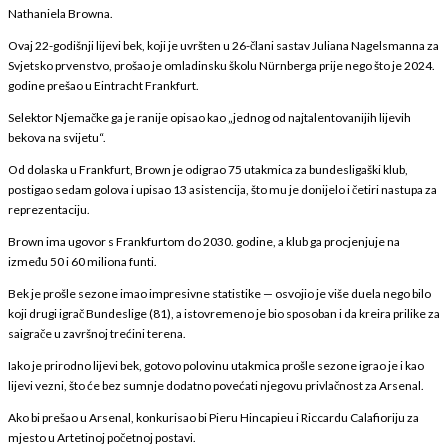
Nathaniela Browna.
Ovaj 22-godišnji lijevi bek, koji je uvršten u 26-člani sastav Juliana Nagelsmanna za
Svjetsko prvenstvo, prošao je omladinsku školu Nürnberga prije nego što je 2024.
godine prešao u Eintracht Frankfurt.
Selektor Njemačke ga je ranije opisao kao „jednog od najtalentovanijih lijevih
bekova na svijetu“.
Od dolaska u Frankfurt, Brown je odigrao 75 utakmica za bundesligaški klub,
postigao sedam golova i upisao 13 asistencija, što mu je donijelo i četiri nastupa za
reprezentaciju.
Brown ima ugovor s Frankfurtom do 2030. godine, a klub ga procjenjuje na
između 50 i 60 miliona funti.
Bek je prošle sezone imao impresivne statistike — osvojio je više duela nego bilo
koji drugi igrač Bundeslige (81), a istovremeno je bio sposoban i da kreira prilike za
saigrače u završnoj trećini terena.
Iako je prirodno lijevi bek, gotovo polovinu utakmica prošle sezone igrao je i kao
lijevi vezni, što će bez sumnje dodatno povećati njegovu privlačnost za Arsenal.
Ako bi prešao u Arsenal, konkurisao bi Pieru Hincapieu i Riccardu Calafioriju za
mjesto u Artetinoj početnoj postavi.