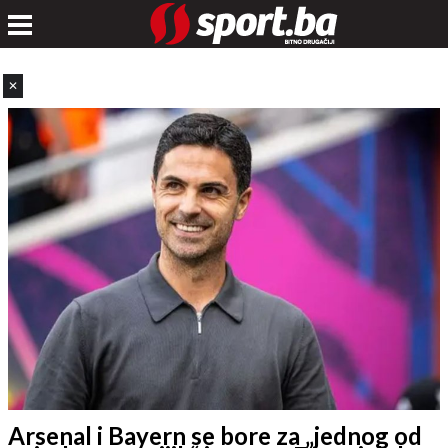
✕
Arsenal i Bayern se bore za „jednog od