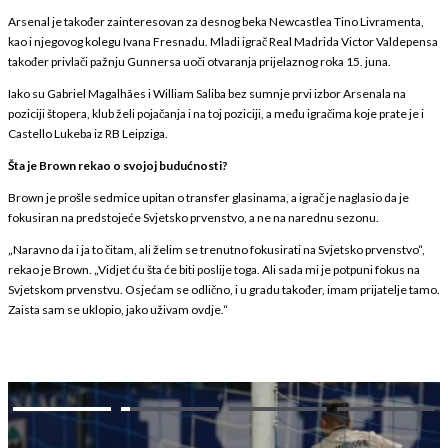
Arsenal je također zainteresovan za desnog beka Newcastlea Tino Livramenta,
kao i njegovog kolegu Ivana Fresnadu. Mladi igrač Real Madrida Victor Valdepensa
također privlači pažnju Gunnersa uoči otvaranja prijelaznog roka 15. juna.
Iako su Gabriel Magalhães i William Saliba bez sumnje prvi izbor Arsenala na
poziciji štopera, klub želi pojačanja i na toj poziciji, a među igračima koje prate je i
Castello Lukeba iz RB Leipziga.
Šta je Brown rekao o svojoj budućnosti?
Brown je prošle sedmice upitan o transfer glasinama, a igrač je naglasio da je
fokusiran na predstojeće Svjetsko prvenstvo, a ne na narednu sezonu.
„Naravno da i ja to čitam, ali želim se trenutno fokusirati na Svjetsko prvenstvo“,
rekao je Brown. „Vidjet ću šta će biti poslije toga. Ali sada mi je potpuni fokus na
Svjetskom prvenstvu. Osjećam se odlično, i u gradu također, imam prijatelje tamo.
Zaista sam se uklopio, jako uživam ovdje.“