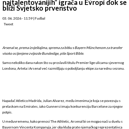
najtalentovanijih“ igrača u Evropi dok se
bliži Svjetsko prvenstvo
03. 06. 2026 - 11:59
|
Fudbal
Tweet
Arsenal se, prema izvještajima, sprema za bitku s Bayern Münchenom za transfer
visoko ocijenjene zvijezde Bundeslige, piše Sport Bible.
Samo nekoliko dana nakon što su proslavili titulu Premier lige ulicama sjevernog
Londona, Arteta i Arsenal već razmišljaju o poboljšanju ekipe za narednu sezonu.
Napadač Atletico Madrida, Julian Alvarez, među imenima je koja se povezuju s
prelaskom na Emirates, iako Gunnersi imaju konkurenciju Barcelone za njegov
potpis.
U međuvremenu, kako prenosi The Athletic, Arsenal bi se mogao naći u duelu s
Bayernom Vincenta Kompanyja, jer oba kluba prate njemačkog reprezentativca