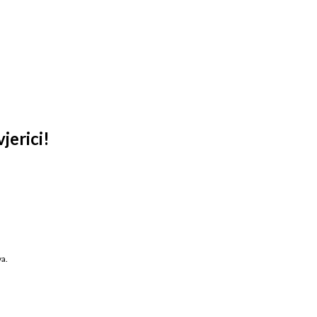
jerici!
va.