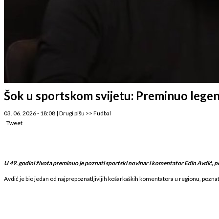
Šok u sportskom svijetu: Preminuo legen
03. 06. 2026 - 18:08
|
Drugi pišu
>>
Fudbal
Tweet
U 49. godini života preminuo je poznati sportski novinar i komentator Edin Avdić, pot
Avdić je bio jedan od najprepoznatljivijih košarkaških komentatora u regionu, poznat p