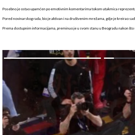
Posebno je ostao upamćen po emotivnim komentarima tokom utakmica reprezentacij
Pored novinarskog rada, bio je aktivan i na društvenim mrežama, gdje je kreirao sad
Prema dostupnim informacijama, preminuo je u svom stanu u Beogradu nakon što s