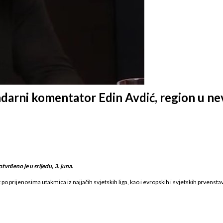
darni komentator Edin Avdić, region u nev
vrđeno je u srijedu, 3. juna.
o prijenosima utakmica iz najjačih svjetskih liga, kao i evropskih i svjetskih prvensta