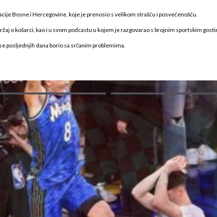
e Bosne i Hercegovine, koje je prenosio s velikom strašću i posvećenošću.
ržaj o košarci, kao i u svom podcastu u kojem je razgovarao s brojnim sportskim gost
e posljednjih dana borio sa srčanim problemima.