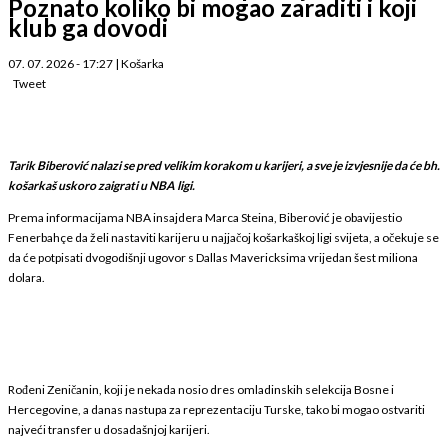
Poznato koliko bi mogao zaraditi i koji
klub ga dovodi
07. 07. 2026 - 17:27
|
Košarka
Tweet
Tarik Biberović nalazi se pred velikim korakom u karijeri, a sve je izvjesnije da će bh.
košarkaš uskoro zaigrati u NBA ligi.
Prema informacijama NBA insajdera Marca Steina, Biberović je obavijestio
Fenerbahçe da želi nastaviti karijeru u najjačoj košarkaškoj ligi svijeta, a očekuje se
da će potpisati dvogodišnji ugovor s Dallas Mavericksima vrijedan šest miliona
dolara.
Rođeni Zeničanin, koji je nekada nosio dres omladinskih selekcija Bosne i
Hercegovine, a danas nastupa za reprezentaciju Turske, tako bi mogao ostvariti
najveći transfer u dosadašnjoj karijeri.