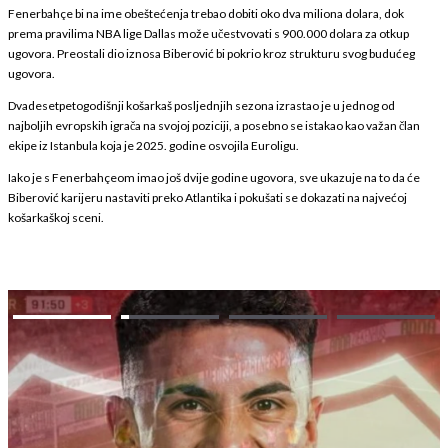
Fenerbahçe bi na ime obeštećenja trebao dobiti oko dva miliona dolara, dok
prema pravilima NBA lige Dallas može učestvovati s 900.000 dolara za otkup
ugovora. Preostali dio iznosa Biberović bi pokrio kroz strukturu svog budućeg
ugovora.
Dvadesetpetogodišnji košarkaš posljednjih sezona izrastao je u jednog od
najboljih evropskih igrača na svojoj poziciji, a posebno se istakao kao važan član
ekipe iz Istanbula koja je 2025. godine osvojila Euroligu.
Iako je s Fenerbahçeom imao još dvije godine ugovora, sve ukazuje na to da će
Biberović karijeru nastaviti preko Atlantika i pokušati se dokazati na najvećoj
košarkaškoj sceni.