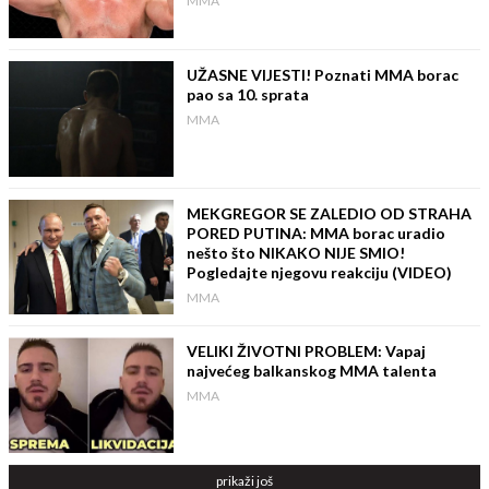
MMA
UŽASNE VIJESTI! Poznati MMA borac
pao sa 10. sprata
MMA
MEKGREGOR SE ZALEDIO OD STRAHA
PORED PUTINA: MMA borac uradio
nešto što NIKAKO NIJE SMIO!
Pogledajte njegovu reakciju (VIDEO)
MMA
VELIKI ŽIVOTNI PROBLEM: Vapaj
najvećeg balkanskog MMA talenta
MMA
prikaži još