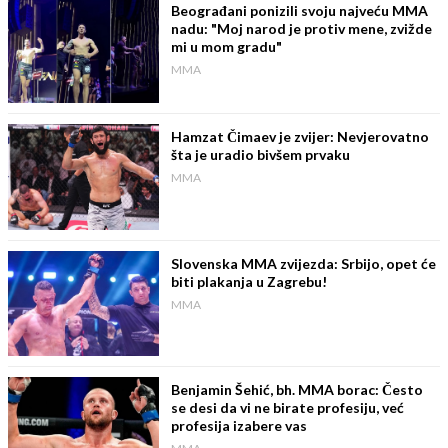
Beograđani ponizili svoju najveću MMA
nadu: "Moj narod je protiv mene, zvižde
mi u mom gradu"
MMA
Hamzat Čimaev je zvijer: Nevjerovatno
šta je uradio bivšem prvaku
MMA
Slovenska MMA zvijezda: Srbijo, opet će
biti plakanja u Zagrebu!
MMA
Benjamin Šehić, bh. MMA borac: Često
se desi da vi ne birate profesiju, već
profesija izabere vas