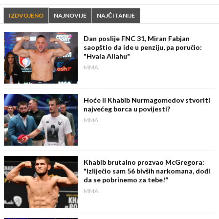
IZDVOJENO
NAJNOVIJE
NAJČITANIJE
Dan poslije FNC 31, Miran Fabjan
saopštio da ide u penziju, pa poručio:
"Hvala Allahu"
MMA
Hoće li Khabib Nurmagomedov stvoriti
najvećeg borca u povijesti?
MMA
Khabib brutalno prozvao McGregora:
"Izliječio sam 56 bivših narkomana, dođi
da se pobrinemo za tebe!"
MMA